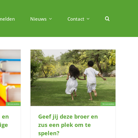
melden
Nieuws
Contact
s een plek om
a en
Geef jij deze broer en
ige
zus een plek om te
spelen?