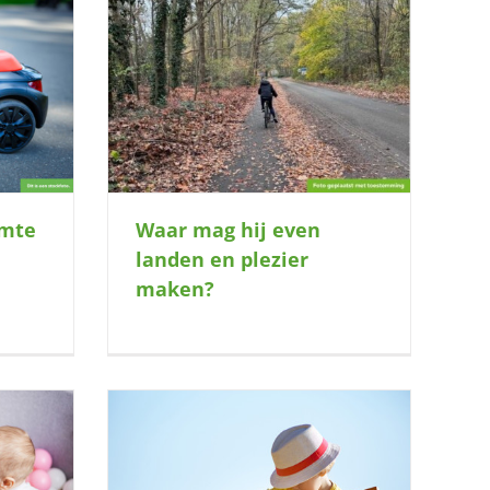
n en plezier
imte
Waar mag hij even
landen en plezier
maken?