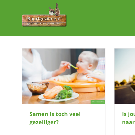
Ga
naar
inhoud
Is jouw huisdier op zoek naar een
B
ger?
nieuwe vriend?
Samen is toch veel
Is j
gezelliger?
naar