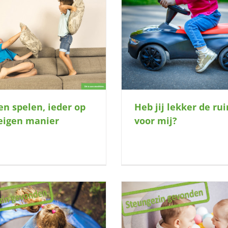
Waar mag hij even lande
Heb jij lekker de ruimte voor mij?
maken?
n spelen, ieder op
Heb jij lekker de ru
 eigen manier
voor mij?
Kun jij twee kleine avonturiers een