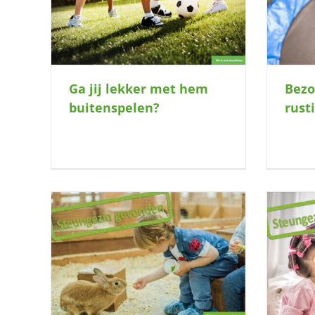
spelen?
dag?
Ga jij lekker met hem
Bezo
buitenspelen?
rust
ek naar
Wie heeft er ruimte voor deze lieve
knutselaar?