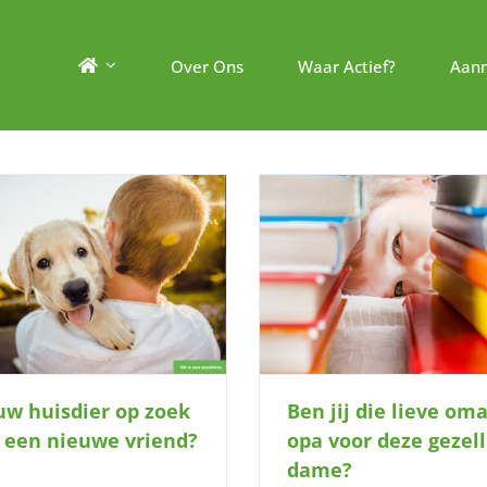
Over Ons
Waar Actief?
Aan
en jij die lieve oma en opa voor deze
Geef jij deze broer en zu
gezellige dame?
te spelen?
ouw huisdier op zoek
Ben jij die lieve om
 een nieuwe vriend?
opa voor deze gezell
dame?