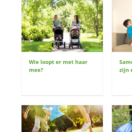
Samen spelen, ieder op zijn eigen
ee?
manier
Same
Wie loopt er met haar
zijn
mee?
Bezorg jij haar een rustige en fijne