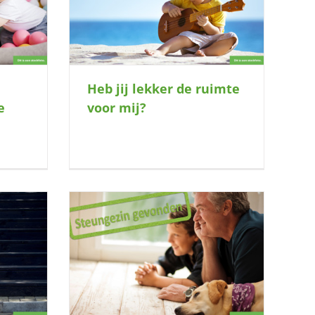
e voor mij?
Heb jij lekker de ruimte
e
voor mij?
speelmaat in