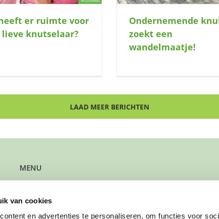
heeft er ruimte voor
Ondernemende knu
 lieve knutselaar?
zoekt een
wandelmaatje!
LAAD MEER BERICHTEN
MENU
Kun je steun gebruiken?
Wil je steun bieden?
ik van cookies
Wil je een gezin verwijzen?
Werk je bij de gemeente?
ontent en advertenties te personaliseren, om functies voor soci