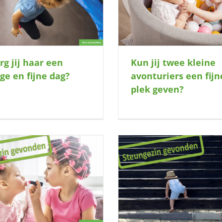
Heb jij lekker de ruimt
fijne plek geven?
rg jij haar een
Kun jij twee kleine
ige en fijne dag?
avonturiers een fijn
plek geven?
Ondernemende knul zoekt een
Actieve knul zoekt een 
wandelmaatje!
het weekend