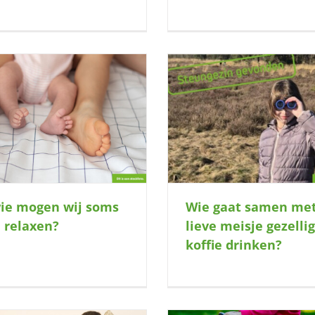
Wie gaat samen met dit lieve meisje
Gaan wij er samen 
gezellig koffie drinken?
Wie gaat samen met
wie mogen wij soms
lieve meisje gezellig
 relaxen?
koffie drinken?