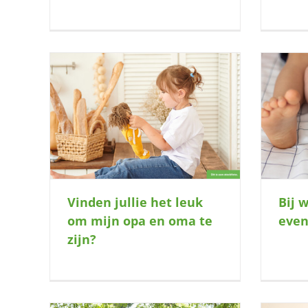
n opa en
Bij wie mogen wij soms even relaxen?
Vinden jullie het leuk
Bij 
om mijn opa en oma te
even
zijn?