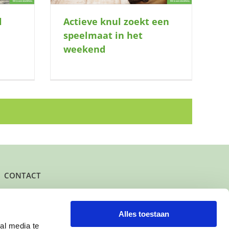
l
Actieve knul zoekt een
speelmaat in het
weekend
CONTACT
Het kantoor- en postadres van Buurtgezinnen is:
Herenstraat 47
3431 CW Nieuwegein
Alles toestaan
al media te