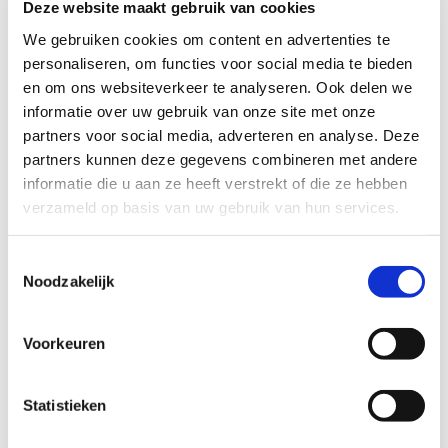
Deze website maakt gebruik van cookies
naar:
We gebruiken cookies om content en advertenties te
personaliseren, om functies voor social media te bieden
en om ons websiteverkeer te analyseren. Ook delen we
informatie over uw gebruik van onze site met onze
partners voor social media, adverteren en analyse. Deze
partners kunnen deze gegevens combineren met andere
informatie die u aan ze heeft verstrekt of die ze hebben
verzameld op basis van uw gebruik van hun services.
Deel dit verhaal, kies je platform!
Toestemmingsselectie
Facebook
X
LinkedIn
WhatsApp
E-
Noodzakelijk
mail
Voorkeuren
Gerelateerde berichten
Statistieken
Ik wil een opa,
en