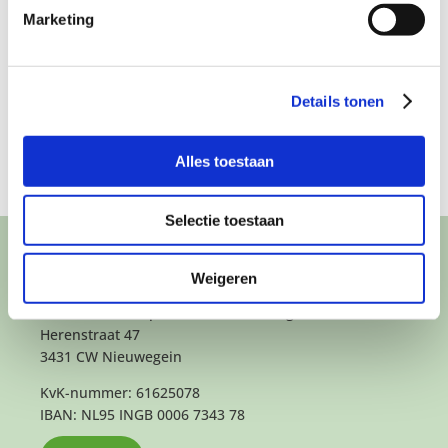
Het voelt als één
een oma en een
Marketing
grote familie –
hond –
 –
Santé thuis
Zevenaars
Nieuwsblad
Details tonen
Alles toestaan
Selectie toestaan
CONTACT
Weigeren
Het kantoor- en postadres van Buurtgezinnen is:
Herenstraat 47
3431 CW Nieuwegein
KvK-nummer: 61625078
IBAN: NL95 INGB 0006 7343 78