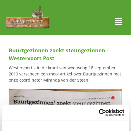
Ga
naar
inhoud
Togg
Navi
Thuis
Buurtgezinnen zoekt steungezinnen –
Over ons
Westervoort Post
Westervoort – In de krant van woensdag 18 september
Waar actief?
2019 verscheen een mooi artikel over Buurtgezinnen met
onze coordinator Miranda van der Steen.
Aanmelden
Nieuws
Contact
Zoeken