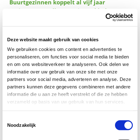
Buurtgezinnen koppelt al vijf jaar
naar:
gezinnen aan elkaar – Nieuwsblad De
Kaap
HEUVELRUG
Buurtgezinnen Utrechtse Heuvelrug bestaat
vijf jaar. Onder het motto ‘Opvoeden doen we samen’,
Deze website maakt gebruik van cookies
koppelt het initiatief gezinnen waarmee het minder
We gebruiken cookies om content en advertenties te
makkelijk gaat aan een stabiel gezin in de buurt.
personaliseren, om functies voor social media te bieden
Buurtgezinnen wil ervoor zorgen dat kinderen positief
en om ons websiteverkeer te analyseren. Ook delen we
opgroeien in hun eigen gezin, dat de gemeenschapszin
informatie over uw gebruik van onze site met onze
wordt versterkt en dat de beroepsmatige hulp en
uithuisplaatsingen verminderen.
In de afgelopen vijf jaar
partners voor social media, adverteren en analyse. Deze
zijn er ruim 55 koppelingen gemaakt tussen vraag- en
partners kunnen deze gegevens combineren met andere
steungezinnen.
informatie die u aan ze heeft verstrekt of die ze hebben
verzameld op basis van uw gebruik van hun services.
Klik
hier
om het hele artikel te lezen.
Toestemmingsselectie
Noodzakelijk
Deel dit verhaal, kies je platform!