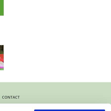
p
l
Mag deze
deze
Bied jij deze
rustige, verlegen
an (2)
“allemansvriend”
jongen (7) bij jou
en plek
(3) een fijne plek
spelenderwijs
elen en
om te spelen en
Nederlands
eien?
te groeien?
oefenen?
CONTACT
Het kantoor- en postadres van Buurtgezinnen is:
Herenstraat 47