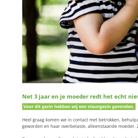
Net 3 jaar en je moeder redt het echt nie
Voor dit gezin hebben wij een steungezin gevonden.
Heel graag komen we in contact met betrokken, behulpza
geworden en haar overbelaste, alleenstaande moeder. Z