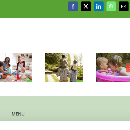
Facebook
X
LinkedIn
WhatsAp
E-
mai
Word jij de
‘bonus-
Vindt 
Maak jij met een
grootouder’
Bumba-f
middagje
voor lieve
bij jou e
aandacht het
kinderen in
om te sp
grote verschil?
Santpoort-
te gro
Noord?
MENU
Kun je steun gebruiken?
Wil je steun bieden?