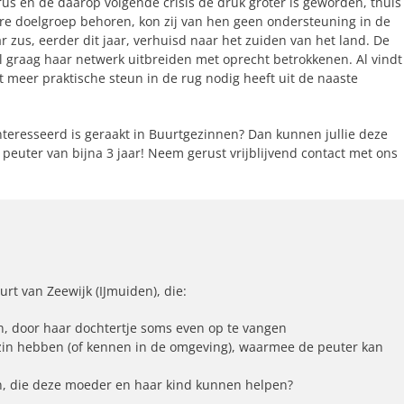
rus en de daarop volgende crisis de druk groter is geworden, thuis
re doelgroep behoren, kon zij van hen geen ondersteuning in de
 zus, eerder dit jaar, verhuisd naar het zuiden van het land. De
l graag haar netwerk uitbreiden met oprecht betrokkenen. Al vindt
t meer praktische steun in de rug nodig heeft uit de naaste
geïnteresseerd is geraakt in Buurtgezinnen? Dan kunnen jullie deze
e peuter van bijna 3 jaar! Neem gerust vrijblijvend contact met ons
urt van Zeewijk (IJmuiden), die:
n, door haar dochtertje soms even op te vangen
gezin hebben (of kennen in de omgeving), waarmee de peuter kan
n, die deze moeder en haar kind kunnen helpen?