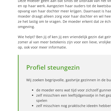
Deze moeder geeft aan dat sinds de uitbraak van het vi
en op haar werk. Aangezien haar ouders tot de kwetsba
opvang van haar dochter meer krijgen. Daarnaast is haar
moeder draagt alleen zorg voor haar dochter en wil hee
ze het lastig om te vragen. De moeder erkent dat ze éch
omgeving.
Wie helpt? Ben jij of ken jij een vriendelijk gezin dat 
zomer al van meer betekenis zijn voor een lieve, vrolijk
op, ook voor meer informatie.
Profiel steungezin
Wij zoeken begripvolle, gastvrije gezinnen in de bu
de moeder eens wat tijd voor zichzelf gunne
zelf misschien een leeftijdgenootje in het 
spelen
zelf misschien nog praktische ideeën hebbe