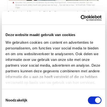
naar:
Op 2 juni publiceerde BN De Stem een mooi artikel over
Buurtgezinnen.
Als opvoeden even lastig is, staat
Deze website maakt gebruik van cookies
een buurtgezin voor je klaar: ‘Het
We gebruiken cookies om content en advertenties te
geeft echt lucht bij ouders’
personaliseren, om functies voor social media te bieden
en om ons websiteverkeer te analyseren. Ook delen we
ROOSENDAAL – Iedere ouder maakt het mee: je zit met je
informatie over uw gebruik van onze site met onze
handen in het haar omdat je er even niet uitkomt met de
partners voor social media, adverteren en analyse. Deze
opvoeding van je kind. Veel mensen vinden in hun eigen
partners kunnen deze gegevens combineren met andere
netwerk een helpende hand of een opvangmogelijkheid,
maar wat als je netwerk daar niet in voorziet? Ouders
informatie die u aan ze heeft verstrekt of die ze hebben
kunnen dan terecht bij stichting Buurtgezinnen.
verzameld op basis van uw gebruik van hun services.
Klik
hier
om het hele artikel te lezen.
Toestemmingsselectie
Noodzakelijk