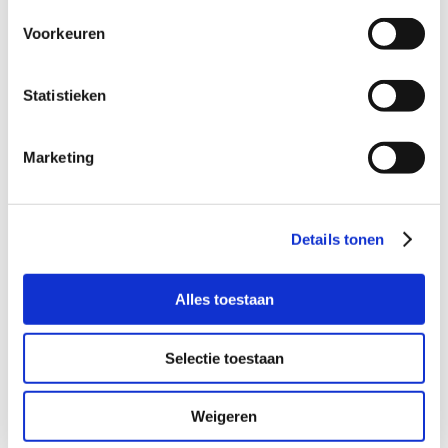
Voorkeuren
Deel dit verhaal, kies je platform!
Statistieken
Facebook
X
LinkedIn
WhatsApp
E-
mail
Marketing
Gerelateerde berichten
Details tonen
or
e
Buurtgezinnendag
k
– Youth goals –
Alles toestaan
t
Omroepbrabant
 –
Selectie toestaan
Weigeren