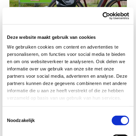
naar:
25ste Buurtgezinnen-koppeling van dit
jaar gemaakt – RondOm vandaag Drachten
Deze website maakt gebruik van cookies
18 okt 2024 – DRACHTEN – Begin oktober is de 25-ste
Buurtgezinnen-koppeling van dit jaar gemaakt in
We gebruiken cookies om content en advertenties te
Smallingerland.
personaliseren, om functies voor social media te bieden
en om ons websiteverkeer te analyseren. Ook delen we
Het steungezin vertelt: “We hebben het goed dat willen
informatie over uw gebruik van onze site met onze
we graag delen”. En als de kinderen het leuk hebben dan
is er ook een win-win situatie.
partners voor social media, adverteren en analyse. Deze
partners kunnen deze gegevens combineren met andere
Lees het hele artikel
informatie die u aan ze heeft verstrekt of die ze hebben
verzameld op basis van uw gebruik van hun services.
Toestemmingsselectie
Noodzakelijk
Deel dit verhaal, kies je platform!